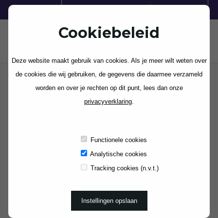
VOOR SCHOOLREIZEN:
Cookiebeleid
Deze website maakt gebruik van cookies. Als je meer wilt weten over
de cookies die wij gebruiken, de gegevens die daarmee verzameld
worden en over je rechten op dit punt, lees dan onze
privacyverklaring
.
Aanmelden als adverteerder
Stap 1: Lees ons
informatiepakket
goed door.
Functionele cookies
Stap 2: Verstuur een aanvraag door onderstaand
Analytische cookies
formulier in te vullen
Tracking cookies (n.v.t.)
Stap 3: Schoolkamp.com verwerkt uw aanvraag en u
ontvangt inloggegevens per e-mail
Instellingen opslaan
Stap 4:
Log in
en beheer uw eigen uitjes