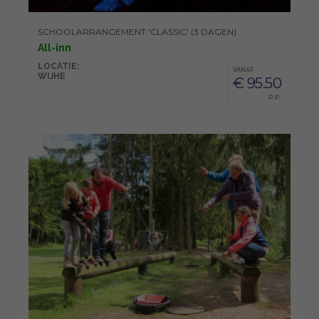
SCHOOLARRANGEMENT 'CLASSIC' (3 DAGEN)
All-inn
LOCATIE:
VANAF
WIJHE
€ 95.50
P.P.