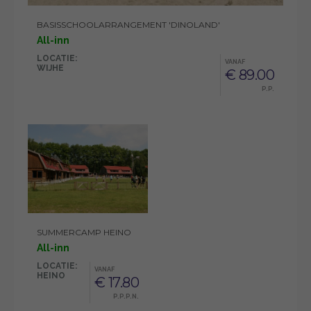
BASISSCHOOLARRANGEMENT 'DINOLAND'
All-inn
LOCATIE:
VANAF
WIJHE
€ 89.00
P.P.
SUMMERCAMP HEINO
All-inn
LOCATIE:
VANAF
HEINO
€ 17.80
P.P.P.N.