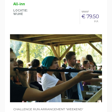
All-inn
LOCATIE:
VANAF
WIJHE
€ 79.50
P.P.
CHALLENGE RUN ARRANGEMENT 'WEEKEND'