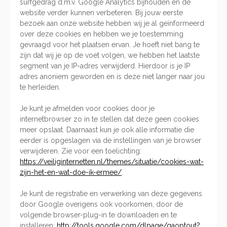
surfgedrag d.m.v. Google Analytics bijhouden en de
website verder kunnen verbeteren. Bij jouw eerste
bezoek aan onze website hebben wij je al geïnformeerd
over deze cookies en hebben we je toestemming
gevraagd voor het plaatsen ervan. Je hoeft niet bang te
zijn dat wij je op de voet volgen, we hebben het laatste
segment van je IP-adres verwijderd. Hierdoor is je IP
adres anoniem geworden en is deze niet langer naar jou
te herleiden.
Je kunt je afmelden voor cookies door je
internetbrowser zo in te stellen dat deze geen cookies
meer opslaat. Daarnaast kun je ook alle informatie die
eerder is opgeslagen via de instellingen van je browser
verwijderen. Zie voor een toelichting:
https://veiliginternetten.nl/themes/situatie/cookies-wat-
zijn-het-en-wat-doe-ik-ermee/
.
Je kunt de registratie en verwerking van deze gegevens
door Google overigens ook voorkomen, door de
volgende browser-plug-in te downloaden en te
installeren:
http://tools.google.com/dlpage/gaoptout?